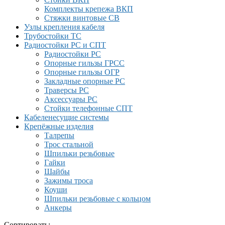
Комплекты крепежа ВКП
Стяжки винтовые СВ
Узлы крепления кабеля
Трубостойки ТС
Радиостойки РС и СПТ
Радиостойки РС
Опорные гильзы ГРСС
Опорные гильзы ОГР
Закладные опорные РС
Траверсы РС
Аксессуары РС
Стойки телефонные СПТ
Кабеленесущие системы
Крепёжные изделия
Талрепы
Трос стальной
Шпильки резьбовые
Гайки
Шайбы
Зажимы троса
Коуши
Шпильки резьбовые с кольцом
Анкеры
Сортировать: