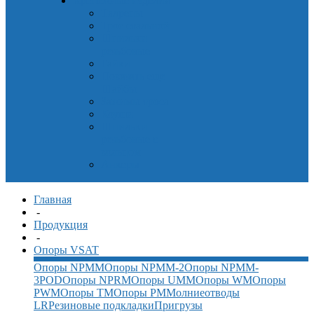
Крепёжные изделия
Талрепы
Трос стальной
Шпильки
резьбовые
Гайки
Показать еще
Шайбы
Зажимы троса
Коуши
Шпильки
резьбовые с
кольцом
Анкеры
Главная
-
Продукция
-
Опоры VSAT
Опоры NPMM
Опоры NPMM-2
Опоры NPMM-
3POD
Опоры NPRM
Опоры UMM
Опоры WM
Опоры
PWM
Опоры TM
Опоры PM
Молниеотводы
LR
Резиновые подкладки
Пригрузы