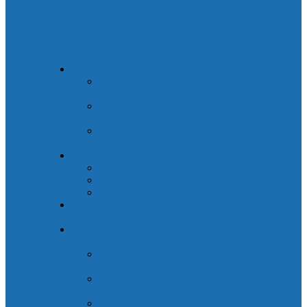
СКУ
Узлы крепления кабеля
Трубостойки ТС
Радиостойки
РС и СПТ
Кабеленесущие
системы
Крепёжные изделия
Мачты для антенн
Мачты
алюминиевые
Мачты
Металлоконструкции
телескопические
Металлоконструкции
Мачты антенные
Металлокаркасы
МА
лестниц
Каркасы
Кронштейны для мачт
теплиц
Каркасы
М-образные
навесов для машин
Телескопические
Каркасы рекламных
Треноги
щитов
Пандусы
Кронштейны для
Мобильные ограждения
антенн
Газонные ограждения
Кронштейны и опоры
Каркасы для мебели из
для видеонаблюдения
металла
Контейнеры
Кронштейны УК-
ТБО
Кронштейны для
ВН
уличных светильников
Кронштейны
Мангалы
Передвижные
видеокамер
лестницы
Площадки
Кронштейны для