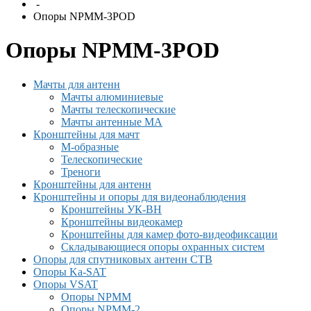
-
Опоры NPMM-3POD
Опоры NPMM-3POD
Мачты для антенн
Мачты алюминиевые
Мачты телескопические
Мачты антенные МА
Кронштейны для мачт
М-образные
Телескопические
Треноги
Кронштейны для антенн
Кронштейны и опоры для видеонаблюдения
Кронштейны УК-ВН
Кронштейны видеокамер
Кронштейны для камер фото-видеофиксации
Складывающиеся опоры охранных систем
Опоры для спутниковых антенн СТВ
Опоры Ka-SAT
Опоры VSAT
Опоры NPMM
Опоры NPMM-2