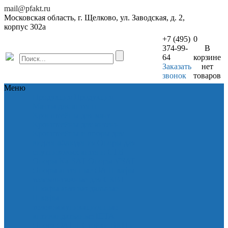
mail@pfakt.ru
Московская область, г. Щелково, ул. Заводская, д. 2,
корпус 302а
+7 (495)
0
374-99-
В
64
корзине
Заказать
нет
звонок
товаров
Меню
Продукция
Продукция
Мачты для антенн
Кронштейны для мачт
Кронштейны для антенн
Кронштейны и опоры для
видеонаблюдения
Опоры для
спутниковых антенн СТВ
Опоры Ka-SAT
Опоры VSAT
Опоры антенные ОА
Шкафы
телемонтажные для СКВТ
Шкафы антивандальные
Шкафы
телекоммуникационные
антивандатьлные ШТА
Опора ОАТ-1
Стойки ВКП и