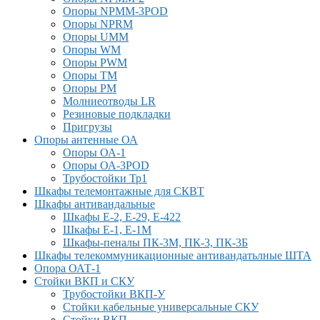
Опоры NPMM-3POD
Опоры NPRM
Опоры UMM
Опоры WM
Опоры PWM
Опоры TM
Опоры PM
Молниеотводы LR
Резиновые подкладки
Пригрузы
Опоры антенные ОА
Опоры ОА-1
Опоры ОА-3POD
Трубостойки Тр1
Шкафы телемонтажные для СКВТ
Шкафы антивандальные
Шкафы Е-2, Е-29, Е-422
Шкафы Е-1, Е-1М
Шкафы-пеналы ПК-3М, ПК-3, ПК-3Б
Шкафы телекоммуникационные антивандатьлные ШТА
Опора ОАТ-1
Стойки ВКП и СКУ
Трубостойки ВКП-У
Стойки кабельные универсальные СКУ
Стойки ВКП