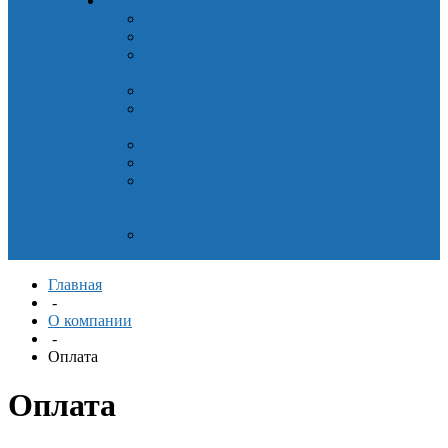
Крепёжные изделия
Талрепы
Трос стальной
Шпильки
резьбовые
Гайки
Показать еще
Шайбы
Зажимы троса
Коуши
Шпильки
резьбовые с
кольцом
Анкеры
Главная
-
О компании
-
Оплата
Оплата