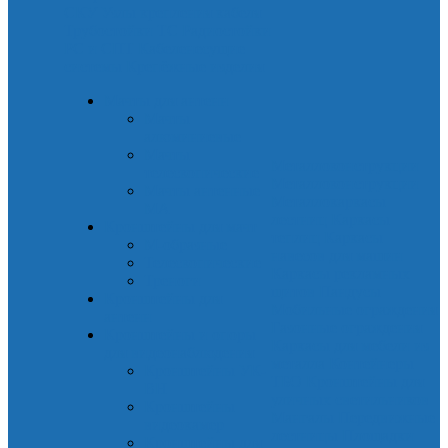
СКУ
Узлы крепления кабеля
Трубостойки ТС
Радиостойки
РС и СПТ
Кабеленесущие
системы
Крепёжные изделия
Мачты для антенн
Мачты
алюминиевые
Мачты
Металлоконструкции
телескопические
Металлоконструкции
Мачты антенные
Металлокаркасы
МА
лестниц
Каркасы
Кронштейны для мачт
теплиц
Каркасы
М-образные
навесов для машин
Телескопические
Каркасы рекламных
Треноги
щитов
Пандусы
Кронштейны для
Мобильные ограждения
антенн
Газонные ограждения
Кронштейны и опоры
Каркасы для мебели из
для видеонаблюдения
металла
Контейнеры
Кронштейны УК-
ТБО
Кронштейны для
ВН
уличных светильников
Кронштейны
Мангалы
Передвижные
видеокамер
лестницы
Площадки
Кронштейны для