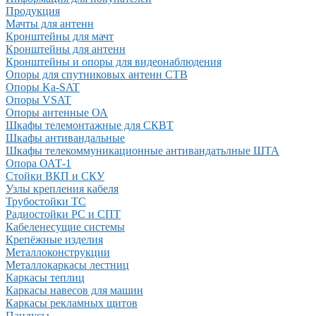
Продукция
Мачты для антенн
Кронштейны для мачт
Кронштейны для антенн
Кронштейны и опоры для видеонаблюдения
Опоры для спутниковых антенн СТВ
Опоры Ka-SAT
Опоры VSAT
Опоры антенные ОА
Шкафы телемонтажные для СКВТ
Шкафы антивандальные
Шкафы телекоммуникационные антивандатьлные ШТА
Опора ОАТ-1
Стойки ВКП и СКУ
Узлы крепления кабеля
Трубостойки ТС
Радиостойки РС и СПТ
Кабеленесущие системы
Крепёжные изделия
Металлоконструкции
Металлокаркасы лестниц
Каркасы теплиц
Каркасы навесов для машин
Каркасы рекламных щитов
Пандусы