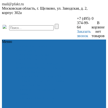
mail@pfakt.ru
Московская область, г. Щелково, ул. Заводская, д. 2,
корпус 302а
+7 (495)
0
374-99-
В
64
корзине
Заказать
нет
звонок
товаров
Меню
Продукция
Продукция
Мачты для антенн
Кронштейны для мачт
Кронштейны для антенн
Кронштейны и опоры для
видеонаблюдения
Опоры для
спутниковых антенн СТВ
Опоры Ka-SAT
Опоры VSAT
Опоры антенные ОА
Шкафы
телемонтажные для СКВТ
Шкафы антивандальные
Шкафы
телекоммуникационные
антивандатьлные ШТА
Опора ОАТ-1
Стойки ВКП и