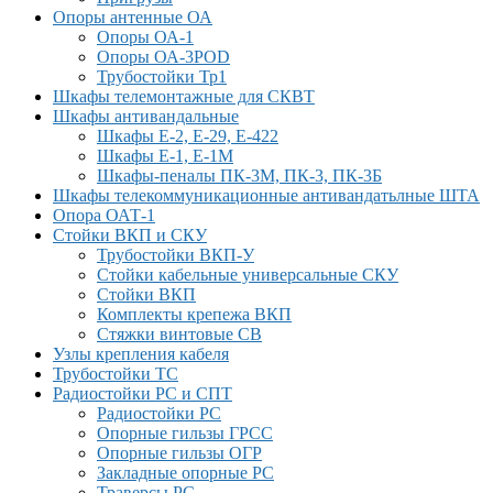
Опоры антенные ОА
Опоры ОА-1
Опоры ОА-3POD
Трубостойки Тр1
Шкафы телемонтажные для СКВТ
Шкафы антивандальные
Шкафы Е-2, Е-29, Е-422
Шкафы Е-1, Е-1М
Шкафы-пеналы ПК-3М, ПК-3, ПК-3Б
Шкафы телекоммуникационные антивандатьлные ШТА
Опора ОАТ-1
Стойки ВКП и СКУ
Трубостойки ВКП-У
Стойки кабельные универсальные СКУ
Стойки ВКП
Комплекты крепежа ВКП
Стяжки винтовые СВ
Узлы крепления кабеля
Трубостойки ТС
Радиостойки РС и СПТ
Радиостойки РС
Опорные гильзы ГРСС
Опорные гильзы ОГР
Закладные опорные РС
Траверсы РС