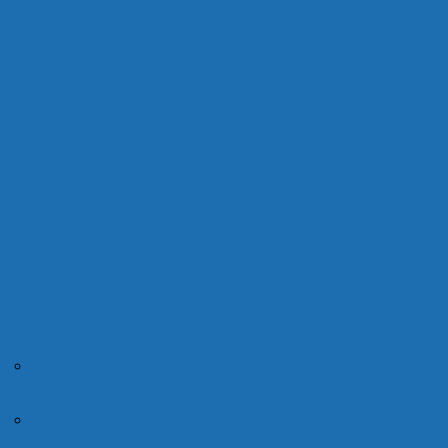
еталла
для покупателе
онтейнеры ТБО
ронштейны для
личных светильников
ангалы
ередвижные
естницы
лощадки под
онтейнеры
ешетки оконные
варные заборы
лужебные стальные
естницы
тальные решетки для
истки обуви
теллажи
рны для мусора
олесоотбойники
граждения жилых
даний
Ограждения
лестничного
марша
Ограждения
лестничной