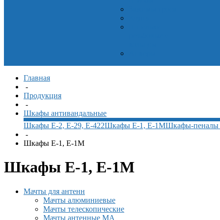
Шайбы
Зажимы троса
Коуши
Шпильки
резьбовые с
кольцом
Анкеры
Главная
-
Продукция
-
Шкафы антивандальные
Шкафы Е-2, Е-29, Е-422
Шкафы Е-1, Е-1М
Шкафы-пеналы 
-
Шкафы Е-1, Е-1М
Шкафы Е-1, Е-1М
Мачты для антенн
Мачты алюминиевые
Мачты телескопические
Мачты антенные МА