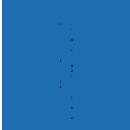
Трубостойки ТС
Радиостойки
РС и СПТ
Кабеленесущие
системы
Крепёжные изделия
Мачты для антенн
Мачты
алюминиевые
Мачты
телескопические
Мачты антенные
МА
Метал
Кронштейны для мачт
Метал
М-образные
Металл
Телескопические
Каркас
Треноги
навесо
Кронштейны для антенн
рекла
Кронштейны и опоры
Мобил
для видеонаблюдения
Газонн
Кронштейны УК-
Каркас
ВН
металл
Кронштейны
Кронш
видеокамер
светил
Кронштейны для
Перед
камер фото-
Площад
видеофиксации