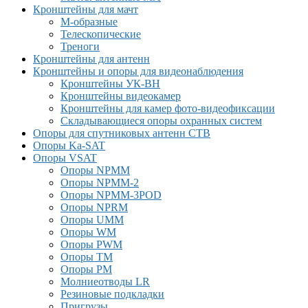
Кронштейны для мачт
М-образные
Телескопические
Треноги
Кронштейны для антенн
Кронштейны и опоры для видеонаблюдения
Кронштейны УК-ВН
Кронштейны видеокамер
Кронштейны для камер фото-видеофиксации
Складывающиеся опоры охранных систем
Опоры для спутниковых антенн СТВ
Опоры Ka-SAT
Опоры VSAT
Опоры NPMM
Опоры NPMM-2
Опоры NPMM-3POD
Опоры NPRM
Опоры UMM
Опоры WM
Опоры PWM
Опоры TM
Опоры PM
Молниеотводы LR
Резиновые подкладки
Пригрузы