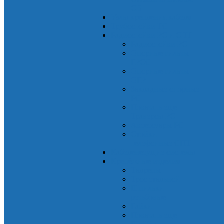
СВ
Узлы крепления кабеля
Трубостойки ТС
Радиостойки РС и СПТ
Радиостойки РС
Опорные гильзы
ГРСС
Опорные гильзы
ОГР
Закладные опорные
РС
Показать еще
Траверсы РС
Аксессуары РС
Стойки
телефонные СПТ
Кабеленесущие системы
Крепёжные изделия
Талрепы
Трос стальной
Шпильки
резьбовые
Гайки
Показать еще