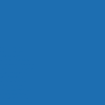
локонструкции
локонструкции
окаркасы лестниц
ы теплиц
Каркасы
в для машин
Каркасы
мных щитов
Пандусы
ьные ограждения
ые ограждения
ы для мебели из
а
Контейнеры ТБО
тейны для уличных
ьников
Мангалы
вижные лестницы
ки под контейнеры