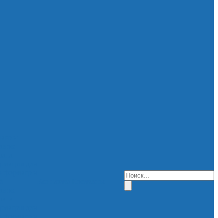
пания
авок
лата
рмация для
нформация
й
Контакты
Контакты
авок
лата
рмация для
нформация