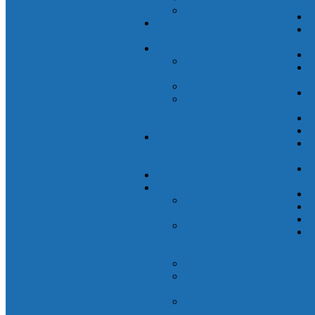
м
Трубостойки Тр1
К
Шкафы телемонтажные
К
для СКВТ
у
Шкафы антивандальные
М
Шкафы Е-2, Е-29,
П
Е-422
л
Шкафы Е-1, Е-1М
П
Шкафы-пеналы
к
ПК-3М, ПК-3,
Р
ПК-3Б
С
Шкафы
С
телекоммуникационные
л
антивандатьлные ШТА
С
Опора ОАТ-1
ч
Стойки ВКП и СКУ
С
Трубостойки ВКП-
У
У
К
Стойки кабельные
О
универсальные
з
СКУ
Стойки ВКП
Комплекты
крепежа ВКП
Показать еще
Стяжки винтовые