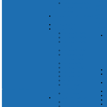
Решетк
Складывающиеся
заборы
опоры охранных
лестн
систем
для чи
Опоры для спутниковых
Урны д
антенн СТВ
Колес
Опоры Ka-SAT
Ограж
Опоры VSAT
Опоры NPMM
М
Опоры NPMM-2
л
Опоры NPMM-
3POD
Опоры NPRM
Показать еще
Опоры UMM
Опоры WM
Опоры PWM
К
Опоры TM
К
Опоры PM
Молниеотводы LR
К
Резиновые
щ
Главная
Главная
подкладки
П
Пригрузы
М
Опоры антенные ОА
Г
Опоры ОА-1
К
Опоры ОА-3POD