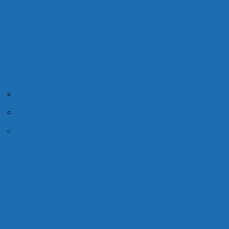
и оконные
Сварные
Служебные стальные
ицы
Стальные решетки
стки обуви
Стеллажи
ля мусора
оотбойники
дения жилых зданий
еталлокаркасы
естниц
На косоуре из
швеллера
На косоуре из
листа
На ломоном
косоуре
Компания
Ком
аркасы теплиц
Услуги
Услуги
География пост
аркасы навесов для
Плазменная резка металла
Документы
Оп
машин
Сварка стальных
Доставка
Инфо
аркасы рекламных
конструкций
Монтаж и
поставщиков
И
итов
установка
для покупателе
андусы
Плазменная резка металла
География пост
обильные ограждения
Сварка стальных
Документы
Оп
азонные ограждения
конструкций
Монтаж и
Доставка
Инфо
аркасы для мебели из
установка
поставщиков
И