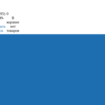
а
495)
0
99-
В
корзине
зать
нет
ок
товаров