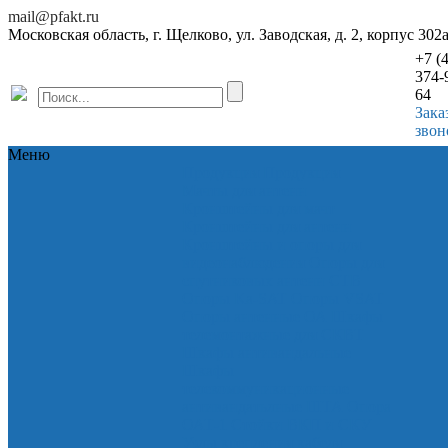
mail@pfakt.ru
Московская область, г. Щелково, ул. Заводская, д. 2, корпус 302
+7 (
374-
64
Зака
звон
Меню
Продукция
Продукция
Мачты для антенн
Кронштейны для мачт
Кронштейны для антенн
Кронштейны и опоры для
видеонаблюдения
Опоры для
спутниковых антенн СТВ
Опоры Ka-SAT
Опоры VSAT
Опоры антенные ОА
Шкафы
телемонтажные для СКВТ
Шкафы антивандальные
Шкафы
телекоммуникационные
антивандатьлные ШТА
Опора
ОАТ-1
Стойки ВКП и СКУ
Узлы крепления кабеля