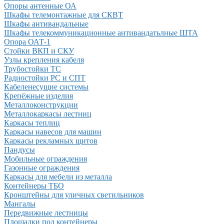
Опоры антенные ОА
Шкафы телемонтажные для СКВТ
Шкафы антивандальные
Шкафы телекоммуникационные антивандатьлные ШТА
Опора ОАТ-1
Стойки ВКП и СКУ
Узлы крепления кабеля
Трубостойки ТС
Радиостойки РС и СПТ
Кабеленесущие системы
Крепёжные изделия
Металлоконструкции
Металлокаркасы лестниц
Каркасы теплиц
Каркасы навесов для машин
Каркасы рекламных щитов
Пандусы
Мобильные ограждения
Газонные ограждения
Каркасы для мебели из металла
Контейнеры ТБО
Кронштейны для уличных светильников
Мангалы
Передвижные лестницы
Площадки под контейнеры