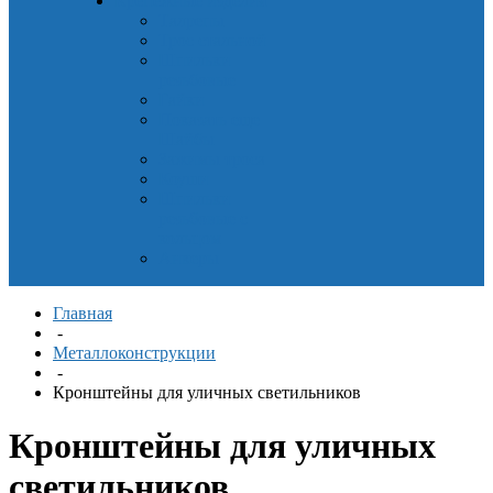
Крепёжные изделия
Талрепы
Трос стальной
Шпильки
резьбовые
Гайки
Показать еще
Шайбы
Зажимы троса
Коуши
Шпильки
резьбовые с
кольцом
Анкеры
Главная
-
Металлоконструкции
-
Кронштейны для уличных светильников
Кронштейны для уличных
светильников