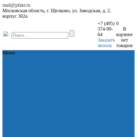
mail@pfakt.ru
Московская область, г. Щелково, ул. Заводская, д. 2,
корпус 302а
+7 (495)
0
374-99-
В
64
корзине
Заказать
нет
звонок
товаров
Меню
Продукция
Продукция
Мачты для антенн
Кронштейны для мачт
Кронштейны для антенн
Кронштейны и опоры для
видеонаблюдения
Опоры для
спутниковых антенн СТВ
Опоры Ka-SAT
Опоры VSAT
Опоры антенные ОА
Шкафы
телемонтажные для СКВТ
Шкафы антивандальные
Шкафы
телекоммуникационные
антивандатьлные ШТА
Опора ОАТ-1
Стойки ВКП и