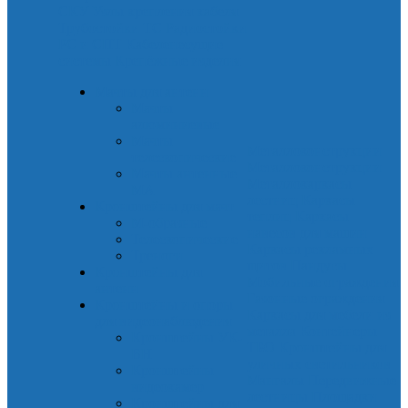
СКУ
Узлы крепления кабеля
Трубостойки ТС
Радиостойки
РС и СПТ
Кабеленесущие
системы
Крепёжные изделия
Мачты для антенн
Мачты
алюминиевые
Мачты
Металлоконструкции
телескопические
Металлоконструкции
Мачты антенные
Металлокаркасы
МА
лестниц
Каркасы
Кронштейны для мачт
теплиц
Каркасы
М-образные
навесов для машин
Телескопические
Каркасы рекламных
Треноги
щитов
Пандусы
Кронштейны для
Мобильные ограждения
антенн
Газонные ограждения
Кронштейны и опоры
Каркасы для мебели из
для видеонаблюдения
металла
Контейнеры
Кронштейны УК-
ТБО
Кронштейны для
ВН
уличных светильников
Кронштейны
Мангалы
Передвижные
видеокамер
лестницы
Площадки
Кронштейны для